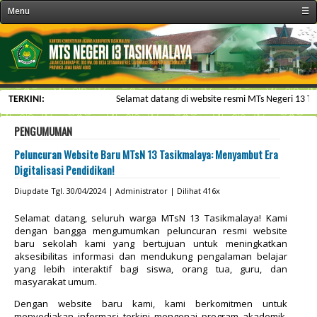
Menu
☰
« Beranda
Profil Sekolah
Fasilitas
TERKINI:
Selamat datang di website resmi MTs Negeri 13 Tasi
Kegiatan/Organisasi
SDM/Personalia
PENGUMUMAN
Kesiswaan
Peluncuran Website Baru MTsN 13 Tasikmalaya: Menyambut Era
Digitalisasi Pendidikan!
Informasi
Diupdate Tgl. 30/04/2024 | Administrator | Dilihat 416x
Galeri & Arsip
Kontak
Selamat datang, seluruh warga MTsN 13 Tasikmalaya! Kami
dengan bangga mengumumkan peluncuran resmi website
baru sekolah kami yang bertujuan untuk meningkatkan
aksesibilitas informasi dan mendukung pengalaman belajar
yang lebih interaktif bagi siswa, orang tua, guru, dan
masyarakat umum.
Dengan website baru kami, kami berkomitmen untuk
menyediakan informasi terkini mengenai program akademik,