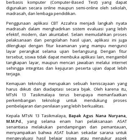
berbasis komputer (Computer-Based Test) yang dapat
digunakan secara online maupun semi-online oleh sekolah,
madrasah, dan lembaga pendidikan.
Penggunaan aplikasi CBT Azzahra menjadi langkah nyata
madrasah dalam menghadirkan sistem evaluasi yang lebih
efektif, modern, dan akuntabel. Selain memudahkan proses
pelaksanaan dan pengolahan hasil ujian, aplikasi ini juga
dilengkapi dengan fitur keamanan yang mampu mengunci
layar perangkat selama ujian berlangsung. Dengan fitur
tersebut, siswa tidak dapat membuka aplikasi lain, mengambil
tangkapan layar, maupun mencari jawaban melalui internet
sehingga integritas dan kejujuran peserta ujian dapat lebih
terjaga.
Kemajuan teknologi merupakan sebuah keniscayaan yang
harus diikuti dan diadaptasi secara bijak. Oleh karena itu,
MTsN 13 Tasikmalaya terus berupaya memanfaatkan
perkembangan teknologi untuk mendukung proses
pembelajaran dan penilaian yang lebih berkualitas.
Kepala MTsN 13 Tasikmalaya,
Bapak Agus Nana Nuryana,
M.M.Pd
., yang selama enam hari pelaksanaan ASAT
senantiasa melakukan pendampingan dan pemantauan,
menyampaikan bahwa ASAT bukan sekadar sarana untuk
mengevaluasi hasil belajar siswa atau mengukur aspek