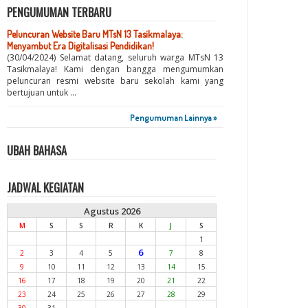
PENGUMUMAN TERBARU
Peluncuran Website Baru MTsN 13 Tasikmalaya:
Menyambut Era Digitalisasi Pendidikan!
(30/04/2024) Selamat datang, seluruh warga MTsN 13
Tasikmalaya! Kami dengan bangga mengumumkan
peluncuran resmi website baru sekolah kami yang
bertujuan untuk ...
Pengumuman Lainnya »
UBAH BAHASA
JADWAL KEGIATAN
Agustus 2026
M
S
S
R
K
J
S
1
6
2
3
4
5
7
8
9
10
11
12
13
14
15
16
17
18
19
20
21
22
23
24
25
26
27
28
29