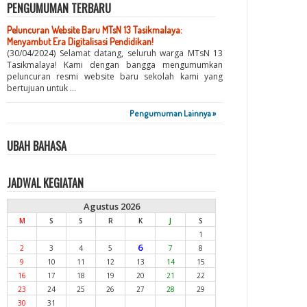
PENGUMUMAN TERBARU
Peluncuran Website Baru MTsN 13 Tasikmalaya:
Menyambut Era Digitalisasi Pendidikan!
(30/04/2024) Selamat datang, seluruh warga MTsN 13
Tasikmalaya! Kami dengan bangga mengumumkan
peluncuran resmi website baru sekolah kami yang
bertujuan untuk ...
Pengumuman Lainnya »
UBAH BAHASA
JADWAL KEGIATAN
Agustus 2026
M
S
S
R
K
J
S
1
6
2
3
4
5
7
8
9
10
11
12
13
14
15
16
17
18
19
20
21
22
23
24
25
26
27
28
29
30
31