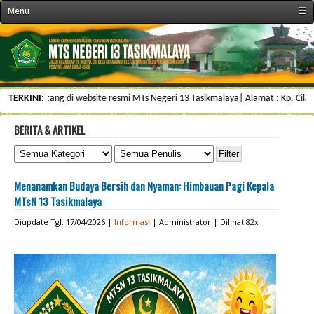
Menu
☰
« Beranda
Profil Sekolah
Fasilitas
amat datang di website resmi MTs Negeri 13 Tasikmalaya| Alamat : Kp. Cilangk
TERKINI:
Kegiatan/Organisasi
SDM/Personalia
BERITA & ARTIKEL
Kesiswaan
Informasi
Menanamkan Budaya Bersih dan Nyaman: Himbauan Pagi Kepala
Galeri & Arsip
MTsN 13 Tasikmalaya
Kontak
Diupdate Tgl. 17/04/2026 |
Informasi
| Administrator | Dilihat 82x