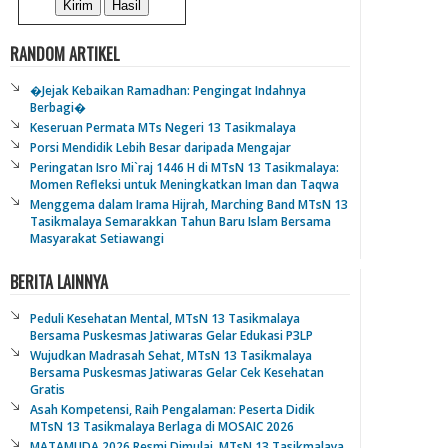
RANDOM ARTIKEL
�Jejak Kebaikan Ramadhan: Pengingat Indahnya
Berbagi�
Keseruan Permata MTs Negeri 13 Tasikmalaya
Porsi Mendidik Lebih Besar daripada Mengajar
Peringatan Isro Mi`raj 1446 H di MTsN 13 Tasikmalaya:
Momen Refleksi untuk Meningkatkan Iman dan Taqwa
Menggema dalam Irama Hijrah, Marching Band MTsN 13
Tasikmalaya Semarakkan Tahun Baru Islam Bersama
Masyarakat Setiawangi
BERITA LAINNYA
Peduli Kesehatan Mental, MTsN 13 Tasikmalaya
Bersama Puskesmas Jatiwaras Gelar Edukasi P3LP
Wujudkan Madrasah Sehat, MTsN 13 Tasikmalaya
Bersama Puskesmas Jatiwaras Gelar Cek Kesehatan
Gratis
Asah Kompetensi, Raih Pengalaman: Peserta Didik
MTsN 13 Tasikmalaya Berlaga di MOSAIC 2026
MATAMUDA 2026 Resmi Dimulai, MTsN 13 Tasikmalaya